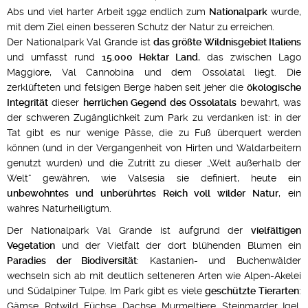
Abs und viel harter Arbeit 1992 endlich zum
Nationalpark
wurde,
mit dem Ziel einen besseren Schutz der Natur zu erreichen.
Der Nationalpark Val Grande ist
das größte Wildnisgebiet Italiens
und umfasst rund
15.000 Hektar Land
, das zwischen Lago
Maggiore, Val Cannobina und dem Ossolatal liegt. Die
zerklüfteten und felsigen Berge haben seit jeher die
ökologische
Integrität
dieser
herrlichen Gegend des Ossolatals
bewahrt, was
der schweren Zugänglichkeit zum Park zu verdanken ist: in der
Tat gibt es nur wenige Pässe, die zu Fuß überquert werden
können (und in der Vergangenheit von Hirten und Waldarbeitern
genutzt wurden) und die Zutritt zu dieser „Welt außerhalb der
Welt“ gewähren, wie Valsesia sie definiert, heute ein
unbewohntes und unberührtes Reich voll wilder Natur
, ein
wahres Naturheiligtum.
Der Nationalpark Val Grande ist aufgrund der
vielfältigen
Vegetation
und der Vielfalt der dort blühenden Blumen ein
Paradies der Biodiversität
: Kastanien- und Buchenwälder
wechseln sich ab mit deutlich selteneren Arten wie Alpen-Akelei
und Südalpiner Tulpe. Im Park gibt es viele
geschützte Tierarten
:
Gämse, Rotwild, Füchse, Dachse, Murmeltiere, Steinmarder, Igel,