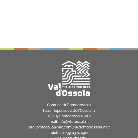
Comune di Domodossola
P.zza Repubblica dell’Ossola, 1
28845 Domodossola (VB)
mail: info@visitossola.it
pec: protocollo@pec.comune.domodossola.vb.it
telefono: +39 0324 4921