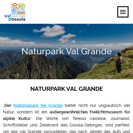
ENTDECKEN
Naturpark Val Grande
ERLEBEN
PLANEN
VERANSTALTUNGEN UND IDEEN
NATURPARK VAL GRANDE
DE
„
Der
Nationalpark Val Grande
bietet nicht nur unglaublich viel
Natur, sondern ist ein
außergewöhnliches Freilichtmuseum für
alpine Kultur
.“ Die Worte von Teresio Valsesia, Journalist,
Schriftsteller und Zelebrant des Ossola-Gebirges, sind perfekt,
um das Val Grande vorzustellen, das nach Jahren des Aufs und