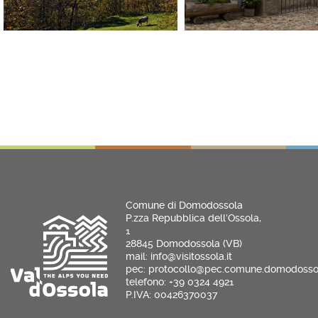
Comune di Domodossola
P.zza Repubblica dell’Ossola,
1
28845 Domodossola (VB)
mail: info@visitossola.it
pec: protocollo@pec.comune.domodossol
telefono: +39 0324 4921
P.IVA: 00426370037