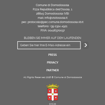
Comune di Domodossola
P.zza Repubblica dell’Ossola, 1
28845 Domodossola (VB)
mail: info@visitossola.it
pec: protocollo@pec.comune.domodossola.vb.it
telefono: +39 0324 4921
P.IVA: 00426370037
BLEIBEN SIE IMMER AUF DEM LAUFENDEN
PRESS
PRIVACY
PARTNER
All Rights Reserved 2018 © Comune di Domodossola