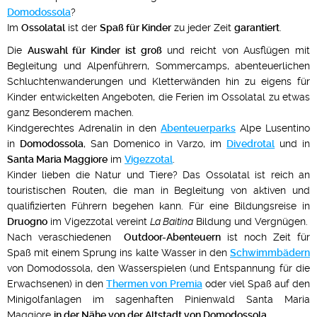
Domodossola
?
Im
Ossolatal
ist der
Spaß für Kinder
zu jeder Zeit
garantiert
.
Die
Auswahl für Kinder ist groß
und reicht von Ausflügen mit
Begleitung und Alpenführern, Sommercamps, abenteuerlichen
Schluchtenwanderungen und Kletterwänden hin zu eigens für
Kinder entwickelten Angeboten, die Ferien im Ossolatal zu etwas
ganz Besonderem machen.
Kindgerechtes Adrenalin in den
Abenteuerparks
Alpe Lusentino
in
Domodossola
, San Domenico in Varzo, im
Divedrotal
und in
Santa Maria Maggiore
im
Vigezzotal
.
Kinder lieben die Natur und Tiere? Das Ossolatal ist reich an
touristischen Routen, die man in Begleitung von aktiven und
qualifizierten Führern begehen kann. Für eine Bildungsreise in
Druogno
im Vigezzotal vereint
La Baitina
Bildung und Vergnügen.
Nach veraschiedenen
Outdoor-Abenteuern
ist noch Zeit für
Spaß mit einem Sprung ins kalte Wasser in den
Schwimmbädern
von Domodossola, den Wasserspielen (und Entspannung für die
Erwachsenen) in den
Thermen von Premia
oder viel Spaß auf den
Minigolfanlagen im sagenhaften Pinienwald Santa Maria
Maggiore
in der Nähe von der Altstadt von Domodossola
.