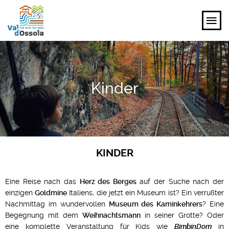
ENTDECKEN
Kinder
ERLEBEN
PLANEN
VERANSTALTUNGEN UND IDEEN
KINDER
DE
Eine Reise nach das
Herz des Berges
auf der Suche nach der
einzigen
Goldmine
Italiens, die jetzt ein Museum ist? Ein verrußter
Nachmittag im wundervollen
Museum des Kaminkehrers
? Eine
Begegnung mit dem
Weihnachtsmann
in seiner Grotte? Oder
eine komplette Veranstaltung für Kids wie
BimbinDom
in