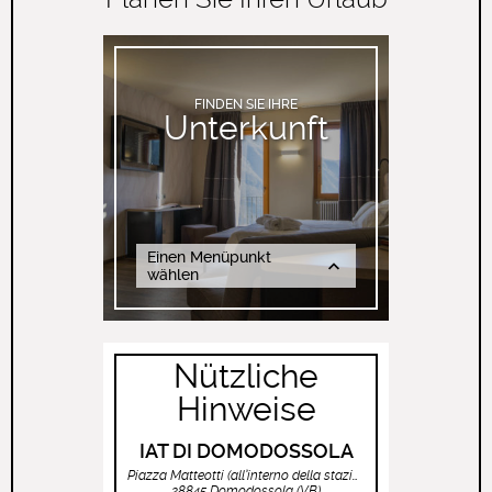
FINDEN SIE IHRE
Unterkunft
Einen Menüpunkt
wählen
Nützliche
Hinweise
IAT DI DOMODOSSOLA
Piazza Matteotti (all’interno della stazione ferroviaria)
28845 Domodossola (VB)