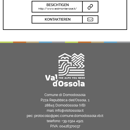
BESICHTIGEN
http://www.estmonterosa.it/
KONTAKTIEREN
Comune di Domodossola
P.zza Repubblica dell’Ossola, 1
28845 Domodossola (VB)
mail: info@visitossola.it
pec: protocollo@pec.comune.domodossola.vb.it
telefono: +39 0324 4921
P.IVA: 00426370037