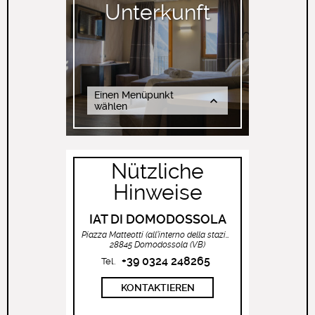
Unterkunft
Einen Menüpunkt
wählen
Nützliche
Hinweise
IAT DI DOMODOSSOLA
Piazza Matteotti (all’interno della stazione ferroviaria)
28845 Domodossola (VB)
+39 0324 248265
Tel.
KONTAKTIEREN