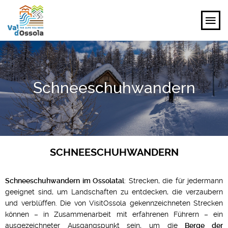
ENTDECKEN
Schneeschuhwandern
ERLEBEN
PLANEN
VERANSTALTUNGEN UND IDEEN
SCHNEESCHUHWANDERN
DE
Schneeschuhwandern im Ossolatal
: Strecken, die für jedermann
geeignet sind, um Landschaften zu entdecken, die verzaubern
und verblüffen. Die von VisitOssola gekennzeichneten Strecken
können – in Zusammenarbeit mit erfahrenen Führern – ein
ausgezeichneter Ausgangspunkt sein, um die
Berge der