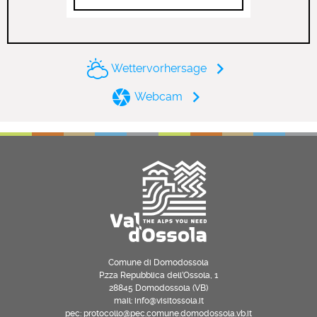
Wettervorhersage
Webcam
Comune di Domodossola
P.zza Repubblica dell’Ossola, 1
28845 Domodossola (VB)
mail: info@visitossola.it
pec: protocollo@pec.comune.domodossola.vb.it