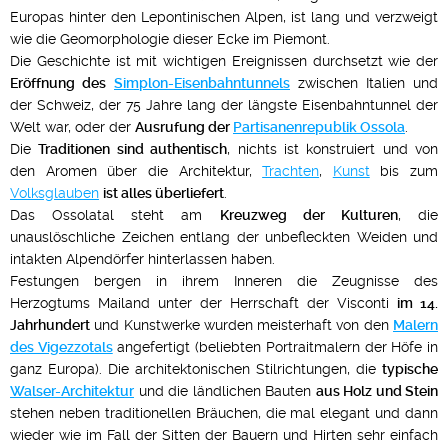
Europas hinter den Lepontinischen Alpen, ist lang und verzweigt
wie die Geomorphologie dieser Ecke im Piemont.
Die Geschichte ist mit wichtigen Ereignissen durchsetzt wie der
Eröffnung des
Simplon-Eisenbahntunnels
zwischen Italien und
der Schweiz, der 75 Jahre lang der längste Eisenbahntunnel der
Welt war, oder der
Ausrufung der
Partisanenrepublik Ossola
.
Die
Traditionen sind authentisch
, nichts ist konstruiert und von
den Aromen über die Architektur,
Trachten
,
Kunst
bis zum
Volksglauben
ist alles überliefert
.
Das Ossolatal steht am
Kreuzweg der Kulturen
, die
unauslöschliche Zeichen entlang der unbefleckten Weiden und
intakten Alpendörfer hinterlassen haben.
Festungen bergen in ihrem Inneren die Zeugnisse des
Herzogtums Mailand unter der Herrschaft der Visconti
im 14.
Jahrhundert
und Kunstwerke wurden meisterhaft von den
Malern
des Vigezzotals
angefertigt (beliebten Portraitmalern der Höfe in
ganz Europa). Die architektonischen Stilrichtungen, die
typische
Walser-Architektur
und die ländlichen Bauten
aus Holz und Stein
stehen neben traditionellen Bräuchen, die mal elegant und dann
wieder wie im Fall der Sitten der Bauern und Hirten sehr einfach