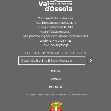
Comune di Domodossola
P.zza Repubblica dell’Ossola, 1
28845 Domodossola (VB)
mail: info@visitossola.it
pec: protocollo@pec.comune.domodossola.vb.it
telefono: +39 0324 4921
P.IVA: 00426370037
BLEIBEN SIE IMMER AUF DEM LAUFENDEN
PRESS
PRIVACY
PARTNER
All Rights Reserved 2018 © Comune di Domodossola