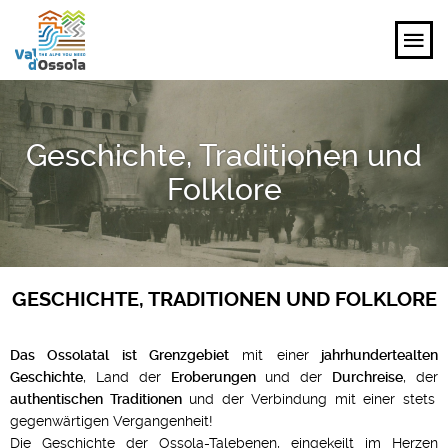
ENTDECKEN
Geschichte, Traditionen und
ERLEBEN
Folklore
PLANEN
VERANSTALTUNGEN UND IDEEN
GESCHICHTE, TRADITIONEN UND FOLKLORE
DE
Das Ossolatal ist Grenzgebiet
mit einer
jahrhundertealten
Geschichte
, Land der
Eroberungen
und der
Durchreise
, der
authentischen Traditionen
und der Verbindung mit einer stets
gegenwärtigen Vergangenheit!
Die Geschichte der Ossola-Talebenen, eingekeilt im Herzen