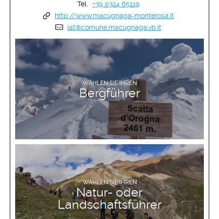
Tel.
+39 0324 65119
http://www.macugnaga-monterosa.it
iat@comune.macugnaga.vb.it
MEHR ERFAHREN
WÄHLEN SIE IHREN
Bergführer
MEHR ERFAHREN
WÄHLEN SIE IHREN
Natur- oder
Landschaftsführer