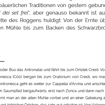
äuerlichen Traditionen von gestern gebund
 dei set frei
“, aber genauso bekannt ist a
tte des Roggens huldigt: Von der Ernte ü
den Mühle bis zum Backen des Schwarzbr
e
r Bus das Antronatal und fährt bis zum Ortsteil Cresti. Vo
onesca (C00) bergan bis zum Oratorium von Cresti, wo ma
ntronesca geht es weiter zur Cappella d’Arvina und anschl
dem Saumpfad bergaufwärts, erst nach Zonca und dann nach 
mt man an der alten Mühle vorbei und an einer Gabelung a
nd lieblichen Örtchen, das sehr gut erhalten ist. Von Vallegg