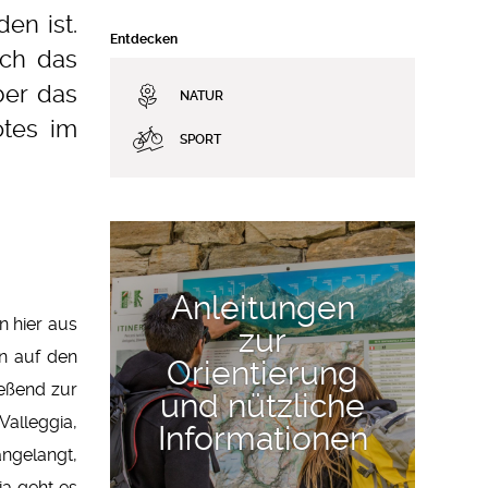
en ist.
Entdecken
uch das
ber das
NATUR
otes im
SPORT
Anleitungen
n hier aus
zur
n auf den
Orientierung
ießend zur
und nützliche
Valleggia,
Informationen
ngelangt,
ia geht es