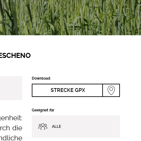
ESCHENO
Download
STRECKE GPX
Geeignet für
nheit:
rch die
ALLE
ndliche