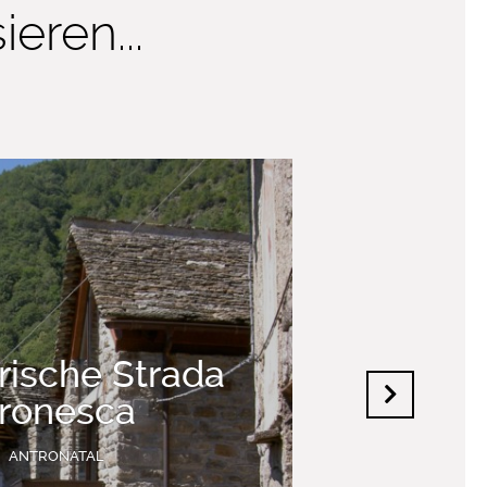
eren...
orische Strada
ronesca
ANTRONATAL