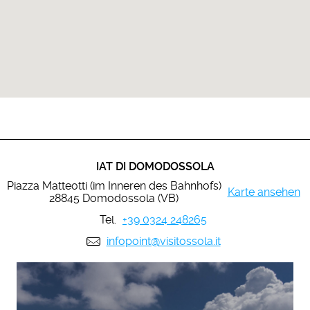
IAT DI DOMODOSSOLA
Piazza Matteotti (im Inneren des Bahnhofs)
Karte ansehen
28845 Domodossola (VB)
Tel.
+39 0324 248265
infopoint@visitossola.it