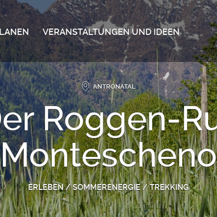
LANEN
VERANSTALTUNGEN UND IDEEN
ANTRONATAL
 Der Roggen-R
Montescheno
ERLEBEN
/
SOMMERENERGIE
/
TREKKING