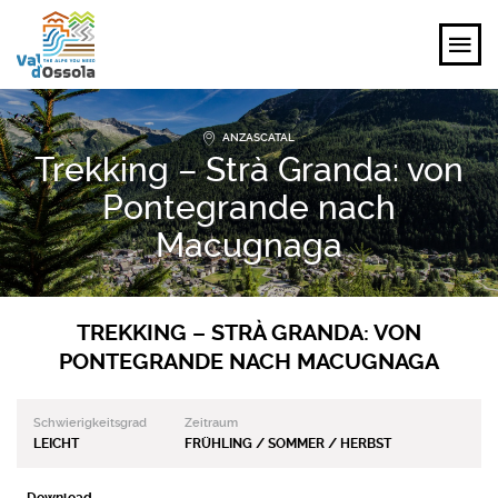
ANZASCATAL
ENTDECKEN
Trekking – Strà Granda: von
ERLEBEN
Pontegrande nach
Macugnaga
PLANEN
VERANSTALTUNGEN UND IDEEN
TREKKING – STRÀ GRANDA: VON
PONTEGRANDE NACH MACUGNAGA
DE
Schwierigkeitsgrad
Zeitraum
LEICHT
FRÜHLING / SOMMER / HERBST
Download