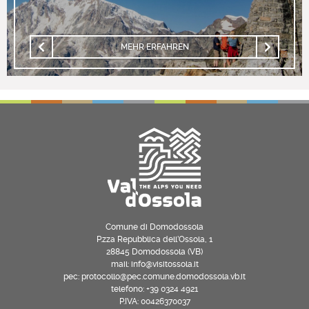
MEHR ERFAHREN
Comune di Domodossola
P.zza Repubblica dell’Ossola, 1
28845 Domodossola (VB)
mail: info@visitossola.it
pec: protocollo@pec.comune.domodossola.vb.it
telefono: +39 0324 4921
P.IVA: 00426370037