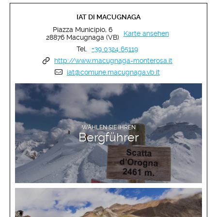
IAT DI MACUGNAGA
Piazza Municipio, 6
Karte ansehen
28876 Macugnaga (VB)
Tel.
+39 0324 65119
http://www.macugnaga-monterosa.it
iat@comune.macugnaga.vb.it
MEHR ERFAHREN
WÄHLEN SIE IHREN
Bergführer
MEHR ERFAHREN