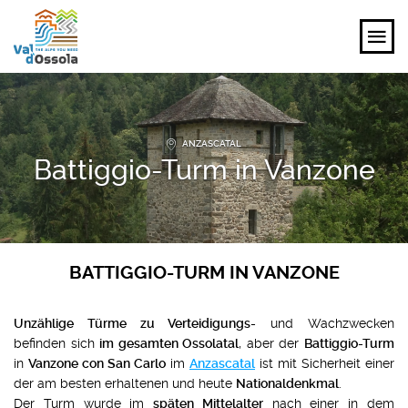
ENTDECKEN
ANZASCATAL
ERLEBEN
Battiggio-Turm in Vanzone
PLANEN
VERANSTALTUNGEN UND IDEEN
BATTIGGIO-TURM IN VANZONE
DE
Unzählige Türme zu Verteidigungs-
und Wachzwecken
befinden sich
im gesamten Ossolatal
, aber der
Battiggio-Turm
in
Vanzone con San Carlo
im
Anzascatal
ist mit Sicherheit einer
der am besten erhaltenen und heute
Nationaldenkmal
.
Der Turm wurde im
späten Mittelalter
nach einer in dem