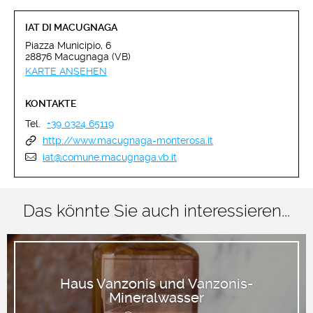
IAT DI MACUGNAGA
Piazza Municipio, 6
28876 Macugnaga (VB)
KARTE ANSEHEN
KONTAKTE
Tel.
+39 0324 65119
http://www.macugnaga-monterosa.it
iat@comune.macugnaga.vb.it
Das könnte Sie auch interessieren...
Haus Vanzonis und Vanzonis-
Mineralwasser