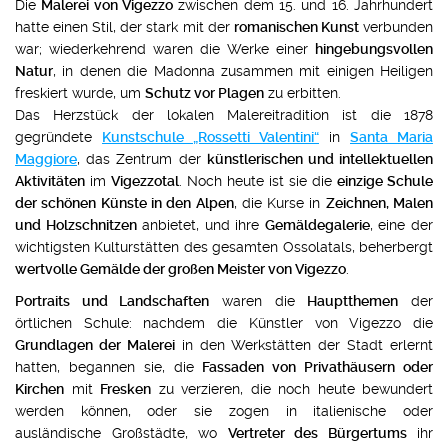
Die
Malerei von Vigezzo
zwischen dem 15. und 16. Jahrhundert
hatte einen Stil, der stark mit der
romanischen Kunst
verbunden
war; wiederkehrend waren die Werke einer
hingebungsvollen
Natur
, in denen die Madonna zusammen mit einigen Heiligen
freskiert wurde, um
Schutz vor Plagen
zu erbitten.
Das Herzstück der lokalen Malereitradition ist die 1878
gegründete
Kunstschule „Rossetti Valentini“
in
Santa Maria
Maggiore
, das Zentrum der
künstlerischen und intellektuellen
Aktivitäten
im
Vigezzotal
. Noch heute ist sie die
einzige Schule
der schönen Künste in den Alpen
, die Kurse in
Zeichnen, Malen
und Holzschnitzen
anbietet, und ihre
Gemäldegalerie
, eine der
wichtigsten Kulturstätten des gesamten Ossolatals, beherbergt
wertvolle Gemälde der großen Meister von Vigezzo
.
Portraits und Landschaften
waren die
Hauptthemen
der
örtlichen Schule: nachdem die Künstler von Vigezzo die
Grundlagen der Malerei
in den Werkstätten der Stadt erlernt
hatten, begannen sie, die
Fassaden von Privathäusern oder
Kirchen
mit
Fresken
zu verzieren, die noch heute bewundert
werden können, oder sie zogen in italienische oder
ausländische Großstädte, wo
Vertreter des Bürgertums
ihr