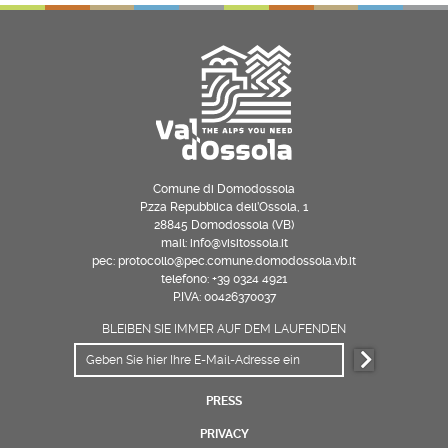
Comune di Domodossola
P.zza Repubblica dell’Ossola, 1
28845 Domodossola (VB)
mail: info@visitossola.it
pec: protocollo@pec.comune.domodossola.vb.it
telefono: +39 0324 4921
P.IVA: 00426370037
BLEIBEN SIE IMMER AUF DEM LAUFENDEN
PRESS
PRIVACY