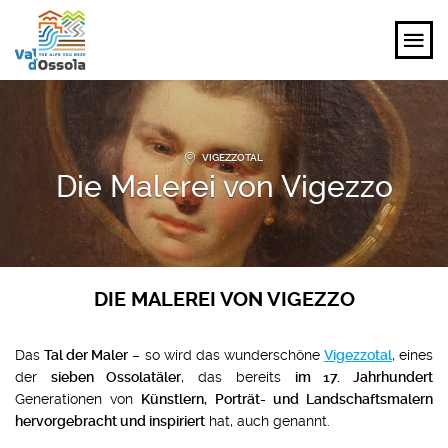
ENTDECKEN
VIGEZZOTAL
ERLEBEN
Die Malerei von Vigezzo
PLANEN
VERANSTALTUNGEN UND IDEEN
DIE MALEREI VON VIGEZZO
DE
Das
Tal der Maler
– so wird das wunderschöne
Vigezzotal
, eines
der
sieben Ossolatäler
, das bereits
im 17. Jahrhundert
Generationen von
Künstlern, Porträt- und Landschaftsmalern
hervorgebracht und inspiriert
hat, auch genannt.