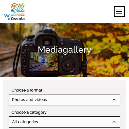
EXPLORE
Mediagallery
FEEL
PLANNING YOUR TRIP
EVENTS AND INSPIRATIONS
Choose a format
EN
Photos and videos
Choose a category
All categories