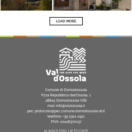
LOAD MORE
Comune di Domodossola
P.zza Repubblica dell’Ossola, 1
28845 Domodossola (VB)
mail: info@visitossola.it
pec: protocollo@pec.comune.domodossola.vb.it
telefono: +39 0324 4921
P.IVA: 00426370037
ALWAYS STAY UP TO DATE