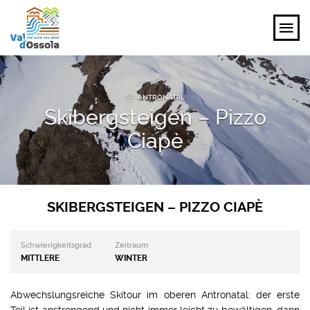
ENTDECKEN
ANTRONATAL
Skibergsteigen – Pizzo
ERLEBEN
Ciapè
PLANEN
VERANSTALTUNGEN UND IDEEN
SKIBERGSTEIGEN – PIZZO CIAPÈ
DE
Schwierigkeitsgrad
Zeitraum
MITTLERE
WINTER
Abwechslungsreiche Skitour im oberen Antronatal: der erste
Teil ist anstrengend und nicht immer leicht zu bewältigen, dann