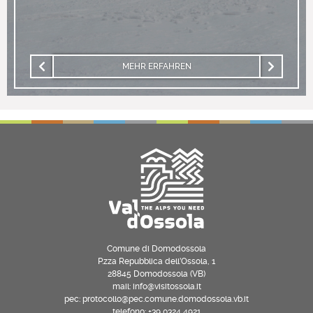
MEHR ERFAHREN
Comune di Domodossola
P.zza Repubblica dell’Ossola, 1
28845 Domodossola (VB)
mail: info@visitossola.it
pec: protocollo@pec.comune.domodossola.vb.it
telefono: +39 0324 4921