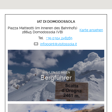
IAT DI DOMODOSSOLA
Piazza Matteotti (im Inneren des Bahnhofs)
Karte ansehen
28845 Domodossola (VB)
Tel.
+39 0324 248265
infopoint@visitossola.it
MEHR ERFAHREN
WÄHLEN SIE IHREN
Bergführer
MEHR ERFAHREN