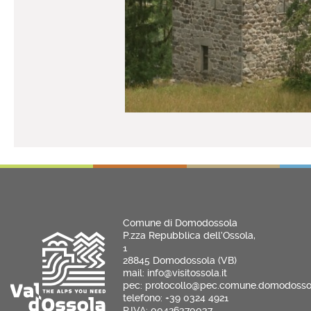
Comune di Domodossola
P.zza Repubblica dell’Ossola,
1
28845 Domodossola (VB)
mail: info@visitossola.it
pec: protocollo@pec.comune.domodossol
telefono: +39 0324 4921
P.IVA: 00426370037