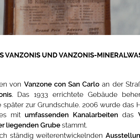
S VANZONIS UND VANZONIS-MINERALWA
zen von
an der Str
Vanzone con San Carlo
. Das 1933 errichtete Gebäude behe
onis
e später zur Grundschule. 2006 wurde das 
es mit
das
umfassenden Kanalarbeiten
stammt.
er liegenden Grube
sich ständig weiterentwickelnden
Ausstellu