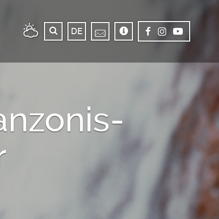
DE
anzonis-
r