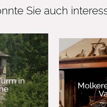
nnte Sie auch interessi
Turm in
Molker
ne
V
ATAL