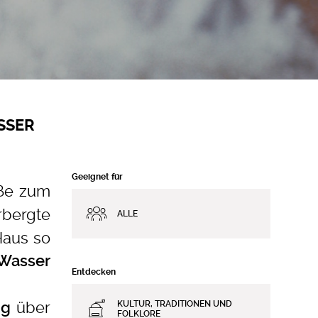
SSER
Geeignet für
aße zum
rbergte
ALLE
Haus so
Wasser
Entdecken
über
ng
KULTUR, TRADITIONEN UND
FOLKLORE