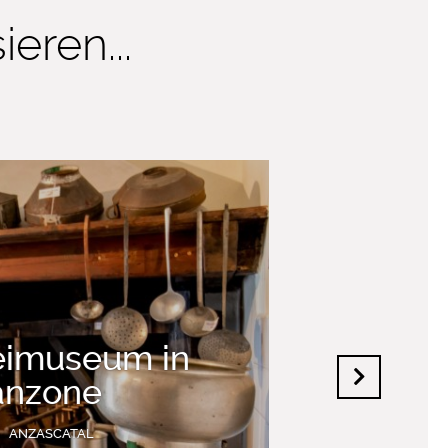
eren...
eimuseum in
anzone
ANZASCATAL