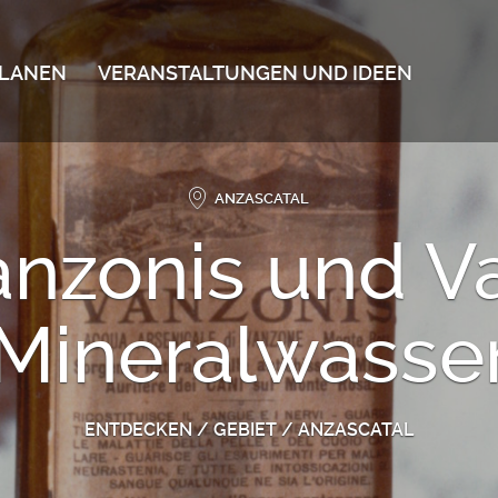
LANEN
VERANSTALTUNGEN UND IDEEN
ANZASCATAL
nzonis und V
Mineralwasse
ENTDECKEN
/
GEBIET
/
ANZASCATAL