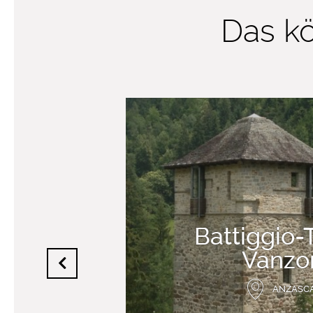
Das kö
Battiggio-
Vanzo
ANZASC