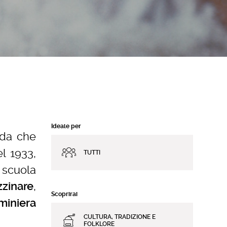
Ideale per
ada che
el 1933,
TUTTI
 scuola
,
zzinare
Scoprirai
miniera
CULTURA, TRADIZIONE E
FOLKLORE