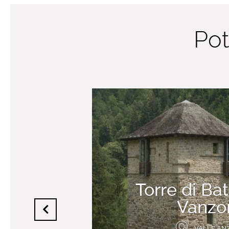
Pot
Torre di Bat
Vanzo
VALLE AN