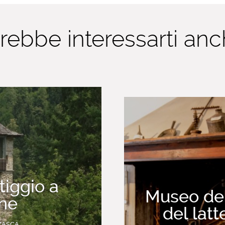
rebbe interessarti anch
tiggio a
Museo del
ne
del lat
ZASCA