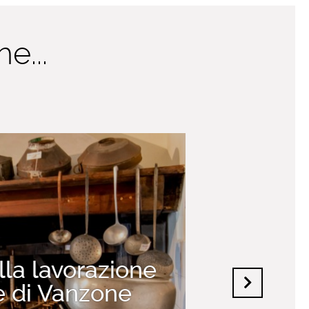
e...
la lavorazione
te di Vanzone