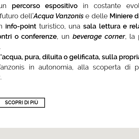
 un
in costante evol
percorso espositivo
futuro dell’
e delle
Acqua Vanzonis
Miniere d
un
turistico, una
info-point
sala lettura e rel
, un
, la
ontri o conferenze
beverage corner
.
’acqua, pura, diluita o gelificata, sulla propr
Vanzonis in autonomia, alla scoperta di p
s
.
SCOPRI DI PIÙ