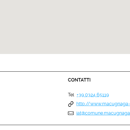
CONTATTI
Tel
+39 0324 65119
http://www.macugnaga-
iat@comune.macugnaga.v