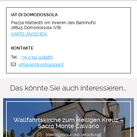
IAT DI DOMODOSSOLA
Piazza Matteotti (im Inneren des Bahnhofs)
28845 Domodossola (VB)
KARTE ANSEHEN
KONTAKTE
Tel.
+39 0324 248265
infopoint@visitossola.it
Das könnte Sie auch interessieren...
Wallfahrtskirche zum Heiligen Kreuz –
Sacro Monte Calvario
DOMODOSSOLA UND UMGEBUNG