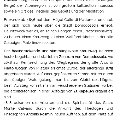
Berge) der Alpenregion ist von
großem kulturellen Interesse
sowie ein Ort des Friedens, des Gebets und der Meditation.
Er wurde ab
1656
auf dem Hügel Colle di Mattarella errichtet,
der sich noch heute über die Stadt Domodossola erhebt.
Hauptzweck war es, an seinen Hängen einen „Prozessionsweg“
zu bauen, einen Kreuzweg zu einer Wallfahrtskirche, in der alle
Gläubigen Platz finden sollten.
Der
beeindruckende und stimmungsvolle Kreuzweg
ist noch
heute begehbar und
startet im Zentrum von Domodossola
, wo
1658 zur Kennzeichnung des Wegbeginns der große Arco di
Pilato (Bogen von Pilatus) errichtet wurde, der allerdings 1875
abgerissen wurde. Auf einer gepflasterten Straße mitten durch
den üppigen Wald gelangt man bis zum
Gipfel des Hügels
;
beim Aufstieg kommt man an verschiedenen Stationen vorbei,
die architektonisch in einer Abfolge von
15 Kapellen
organisiert
sind.
1828 bekamen die Arbeiten und die Spiritualität des Sacro
Monte Calvario durch die Ankunft des Theologen und
Philosophen
Antonio Rosmini
neuen Auftrieb; auf dem Platz auf