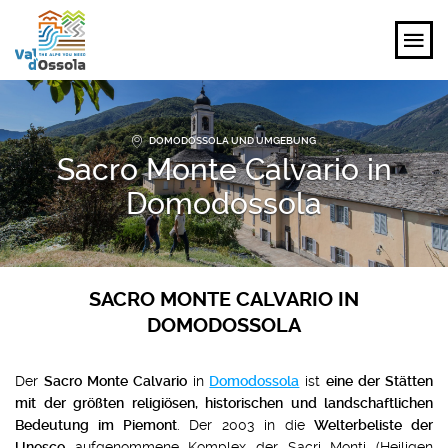
ENTDECKEN
DOMODOSSOLA UND UMGEBUNG
Sacro Monte Calvario in
ERLEBEN
Domodossola
PLANEN
VERANSTALTUNGEN UND IDEEN
SACRO MONTE CALVARIO IN
DOMODOSSOLA
DE
Der
Sacro Monte Calvario
in
Domodossola
ist
eine der Stätten
mit der größten religiösen, historischen und landschaftlichen
Bedeutung im Piemont
. Der 2003 in die
Welterbeliste der
Unesco
aufgenommene Komplex der Sacri Monti (Heiligen