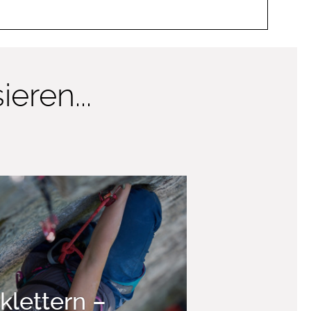
eren...
klettern –