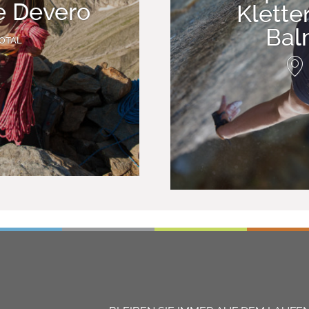
e Devero
Klette
Bal
IOTAL