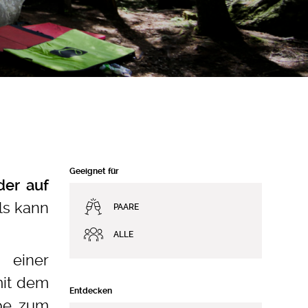
Geeignet für
der auf
ls kann
PAARE
ALLE
, einer
it dem
Entdecken
ebe zum