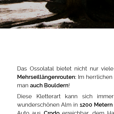
Das Ossolatal bietet nicht nur viel
Im herrlichen
Mehrseillängenrouten:
man
!
auch Bouldern
Diese Kletterart kann sich imm
wunderschönen Alm in
1200 Metern
Auto aus
erreichbar, dem Hau
Crodo