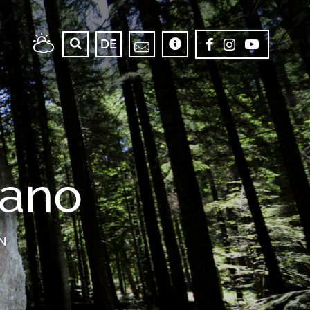
DE
iano
N