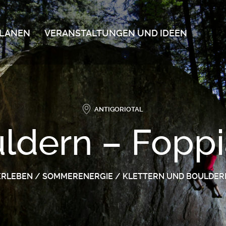
LANEN
VERANSTALTUNGEN UND IDEEN
ANTIGORIOTAL
ldern – Fopp
ERLEBEN
/
SOMMERENERGIE
/
KLETTERN UND BOULDER