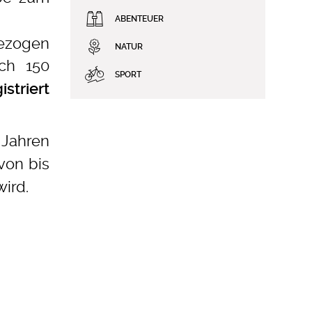
ABENTEUER
gezogen
NATUR
ch 150
SPORT
striert
 Jahren
von bis
wird.