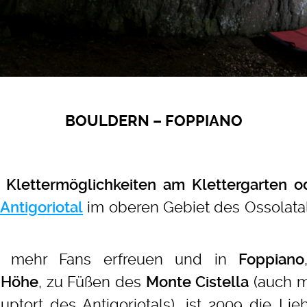
BOULDERN – FOPPIANO
e
Klettermöglichkeiten am Klettergarten o
im oberen Gebiet des Ossolata
Antigoriotal
er mehr Fans erfreuen und in
Foppiano
, zu Füßen des
(auch m
 Höhe
Monte Cistella
ptort des Antigoriotals), ist 2009 die Li