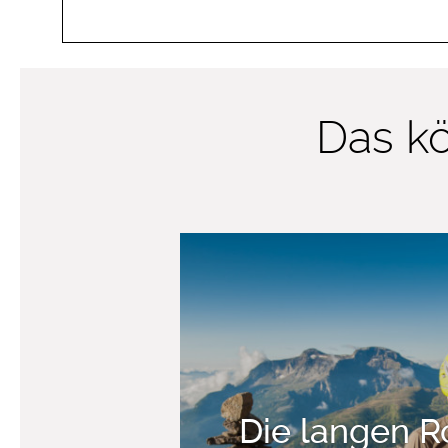
Das kö
Die langen R