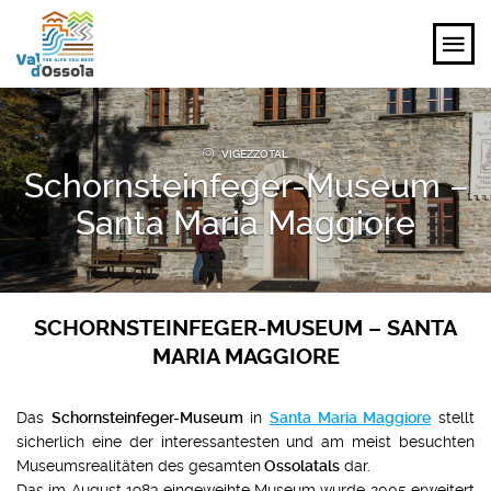
ENTDECKEN
VIGEZZOTAL
Schornsteinfeger-Museum –
ERLEBEN
Santa Maria Maggiore
PLANEN
VERANSTALTUNGEN UND IDEEN
SCHORNSTEINFEGER-MUSEUM – SANTA
MARIA MAGGIORE
DE
Das
Schornsteinfeger-Museum
in
Santa Maria Maggiore
stellt
sicherlich eine der interessantesten und am meist besuchten
Museumsrealitäten des gesamten
Ossolatals
dar.
Das im August 1983 eingeweihte Museum wurde 2005 erweitert