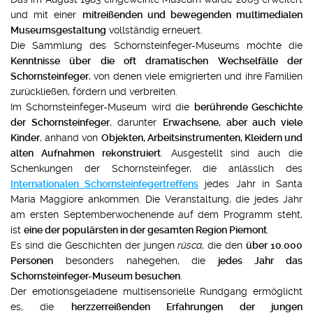
und mit einer
mitreißenden und bewegenden multimedialen
Museumsgestaltung
vollständig erneuert.
Die Sammlung des Schornsteinfeger-Museums möchte die
Kenntnisse über die oft dramatischen Wechselfälle der
Schornsteinfeger
, von denen viele emigrierten und ihre Familien
zurückließen, fördern und verbreiten.
Im Schornsteinfeger-Museum wird die
berührende Geschichte
der Schornsteinfeger
, darunter
Erwachsene, aber auch viele
Kinder
, anhand von
Objekten, Arbeitsinstrumenten, Kleidern und
alten Aufnahmen rekonstruiert
. Ausgestellt sind auch die
Schenkungen der Schornsteinfeger, die anlässlich des
Internationalen Schornsteinfegertreffens
jedes Jahr in Santa
Maria Maggiore ankommen. Die Veranstaltung, die jedes Jahr
am ersten Septemberwochenende auf dem Programm steht,
ist
eine der populärsten in der gesamten Region Piemont
.
Es sind die Geschichten der jungen
rüsca
, die den
über 10.000
Personen
besonders nahegehen, die
jedes Jahr das
Schornsteinfeger-Museum besuchen
.
Der emotionsgeladene multisensorielle Rundgang ermöglicht
es, die
herzzerreißenden Erfahrungen der jungen