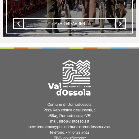
MEHR ERFAHREN
Comune di Domodossola
P.zza Repubblica dell’Ossola, 1
28845 Domodossola (VB)
mail: info@visitossola.it
pec: protocollo@pec.comune.domodossola.vb.it
telefono: +39 0324 4921
P.IVA: 00426370037