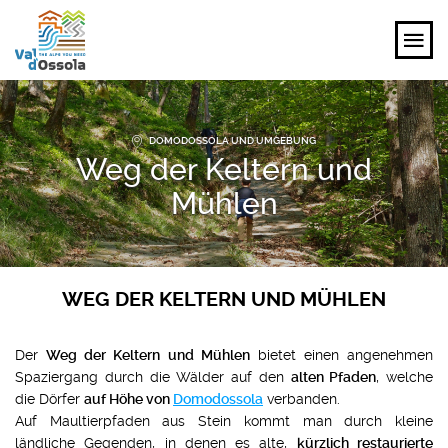
ENTDECKEN
DOMODOSSOLA UND UMGEBUNG
Weg der Keltern und
ERLEBEN
Mühlen
PLANEN
VERANSTALTUNGEN UND IDEEN
WEG DER KELTERN UND MÜHLEN
DE
Der
Weg der Keltern und Mühlen
bietet einen angenehmen
Spaziergang durch die Wälder auf den
alten Pfaden
, welche
die Dörfer
auf Höhe von
Domodossola
verbanden.
Auf Maultierpfaden aus Stein kommt man durch kleine
ländliche Gegenden, in denen es alte,
kürzlich restaurierte