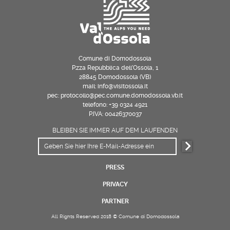
Comune di Domodossola
P.zza Repubblica dell’Ossola, 1
28845 Domodossola (VB)
mail: info@visitossola.it
pec: protocollo@pec.comune.domodossola.vb.it
telefono: +39 0324 4921
P.IVA: 00426370037
BLEIBEN SIE IMMER AUF DEM LAUFENDEN
PRESS
PRIVACY
PARTNER
All Rights Reserved 2018 © Comune di Domodossola