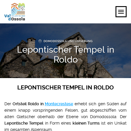
ENTDECKEN
DOMODOSSOLA UND UMGEBUNG
Lepontischer Tempel in
ERLEBEN
Roldo
PLANEN
VERANSTALTUNGEN UND IDEEN
LEPONTISCHER TEMPEL IN ROLDO
DE
Der
Ortsteil Roldo in
Montecrestese
erhebt sich gen Süden auf
einem knapp vorspringenden Felsen, gut abgeschliffen vom
alten Gletscher oberhalb der Ebene von Domodossola: Der
Lepontische Tempel
in Form eines
kleinen Turms
ist ein Unikat
im gesamten Alpenraum.