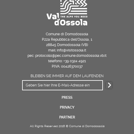
Comune di Domodossola
P.zza Repubblica dell’Ossola, 1
28845 Domodossola (VB)
mail: info@visitossola.it
pec: protocollo@pec.comune.domodossola.vb.it
telefono: +39 0324 4921
P.IVA: 00426370037
BLEIBEN SIE IMMER AUF DEM LAUFENDEN
PRESS
PRIVACY
PARTNER
All Rights Reserved 2018 © Comune di Domodossola