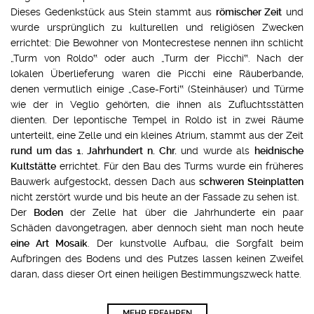
Dieses Gedenkstück aus Stein stammt aus
römischer Zeit
und
wurde ursprünglich zu kulturellen und religiösen Zwecken
errichtet: Die Bewohner von Montecrestese nennen ihn schlicht
„Turm von Roldo‟ oder auch „Turm der Picchi‟. Nach der
lokalen Überlieferung waren die Picchi eine Räuberbande,
denen vermutlich einige „Case-Forti‟ (Steinhäuser) und Türme
wie der in Veglio gehörten, die ihnen als Zufluchtsstätten
dienten. Der lepontische Tempel in Roldo ist in zwei Räume
unterteilt, eine Zelle und ein kleines Atrium, stammt aus der Zeit
rund um das 1. Jahrhundert n. Chr.
und wurde als
heidnische
Kultstätte
errichtet. Für den Bau des Turms wurde ein früheres
Bauwerk aufgestockt, dessen Dach aus
schweren Steinplatten
nicht zerstört wurde und bis heute an der Fassade zu sehen ist.
Der
Boden
der Zelle hat über die Jahrhunderte ein paar
Schäden davongetragen, aber dennoch sieht man noch heute
eine Art Mosaik
. Der kunstvolle Aufbau, die Sorgfalt beim
Aufbringen des Bodens und des Putzes lassen keinen Zweifel
daran, dass dieser Ort einen heiligen Bestimmungszweck hatte.
MEHR ERFAHREN