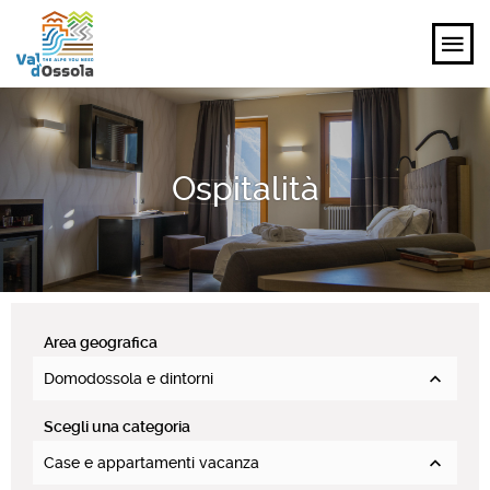
SCOPRI
Ospitalità
VIVI
PIANIFICA
EVENTI E ISPIRAZIONI
Area geografica
IT
Domodossola e dintorni
Scegli una categoria
Case e appartamenti vacanza