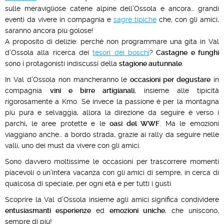
sulle meravigliose catene alpine dell’Ossola e ancora… grandi
eventi da vivere in compagnia e
sagre tipiche
che, con gli amici,
saranno ancora più golose!
A proposito di delizie: perché non programmare una gita in Val
d’Ossola alla ricerca dei
tesori dei boschi
?
Castagne e funghi
sono i protagonisti indiscussi della
stagione autunnale
.
In Val d’Ossola non mancheranno le
occasioni per degustare
in
compagnia
vini e birre artigianali
, insieme alle tipicità
rigorosamente a Km0. Se invece la passione è per la montagna
più pura e selvaggia, allora la direzione da seguire è verso i
parchi
,
le aree protette e le
oasi del WWF
. Ma le emozioni
viaggiano anche… a bordo strada, grazie ai rally da seguire nelle
valli, uno dei must da vivere con gli amici.
Sono davvero moltissime le occasioni per trascorrere momenti
piacevoli o un’intera vacanza con gli amici di sempre, in cerca di
qualcosa di speciale, per ogni età e per tutti i gusti.
Scoprire la Val d’Ossola insieme agli amici significa condividere
entusiasmanti esperienze
ed
emozioni uniche
, che uniscono,
sempre di più!