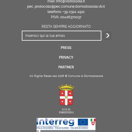
mail: info@visitossola.it
pec: protocollo@pec.comune.domodossola.vb.it
telefono: +39 0324 4921
P.IVA: 00426370037
RESTA SEMPRE AGGIORNATO
PRESS
PRIVACY
PARTNER
All Rights Reserved 2018 © Comune di Domodossola