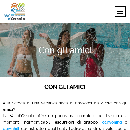
SCOPRI
Con gli amici
VIVI
PIANIFICA
EVENTI E ISPIRAZIONI
CON GLI AMICI
IT
Alla ricerca di una vacanza ricca di emozioni da vivere con gli
amici
?
La
Val d’Ossola
offre un panorama completo per trascorrere
momenti indimenticabili:
escursioni di gruppo
,
canyoning
o
downhill
con istruttori qualificati, l’adrenalina di un volo libero