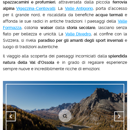
spazzacamini e profumieri
, attraversata dalla piccola
ferrovia
alpina
Vigezzina-Centovalli
. La
Valle Antigorio
, porta d’accesso
per il grande nord, è riscaldata da benefiche
acque termali
e
affonda le sue radici in antiche tradizioni. I paesaggi della
Valle
Formazza
, colonia
walser
dalla
storia secolare
, lasciano senza
fiato per bellezza e unicità. La
Valle Divedro
, al confine con la
Svizzera, si rivela
paradiso per gli amanti degli sport invernali
e
luogo di tradizioni autentiche.
Il viaggio alla scoperta dei paesaggi incorniciati dalla
splendida
natura della Val d’Ossola
è in grado di regalare esperienze
sempre nuove e incredibilmente ricche di emozioni.