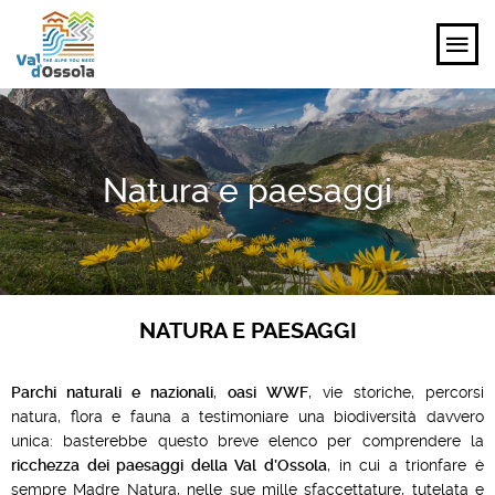
SCOPRI
Natura e paesaggi
VIVI
PIANIFICA
EVENTI E ISPIRAZIONI
NATURA E PAESAGGI
IT
Parchi naturali e nazionali
,
oasi
WWF
, vie storiche, percorsi
natura, flora e fauna a testimoniare una biodiversità davvero
unica: basterebbe questo breve elenco per comprendere la
ricchezza dei paesaggi della Val d’Ossola
, in cui a trionfare è
sempre Madre Natura, nelle sue mille sfaccettature, tutelata e