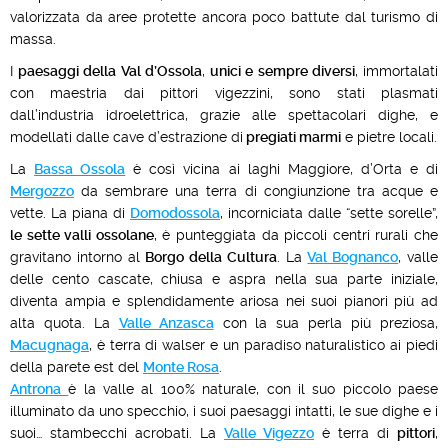
valorizzata da aree protette ancora poco battute dal turismo di
massa.
I
paesaggi della Val d’Ossola
,
unici e sempre diversi
, immortalati
con maestria dai pittori vigezzini, sono stati plasmati
dall’industria idroelettrica, grazie alle spettacolari dighe, e
modellati dalle cave d’estrazione di
pregiati marmi
e pietre locali.
La
Bassa Ossola
è così vicina ai laghi Maggiore, d’Orta e di
Mergozzo
da sembrare una terra di congiunzione tra acque e
vette. La piana di
Domodossola
, incorniciata dalle “sette sorelle”,
le sette valli ossolane
, è punteggiata da piccoli centri rurali che
gravitano intorno al
Borgo della Cultura
. La
Val Bognanco
, valle
delle cento cascate, chiusa e aspra nella sua parte iniziale,
diventa ampia e splendidamente ariosa nei suoi pianori più ad
alta quota. La
Valle Anzasca
con la sua perla più preziosa,
Macugnaga
, è terra di walser e un paradiso naturalistico ai piedi
della parete est del
Monte Rosa
.
Antrona
è la valle al 100% naturale, con il suo piccolo paese
illuminato da uno specchio, i suoi paesaggi intatti, le sue dighe e i
suoi… stambecchi acrobati. La
Valle Vigezzo
è terra di
pittori
,