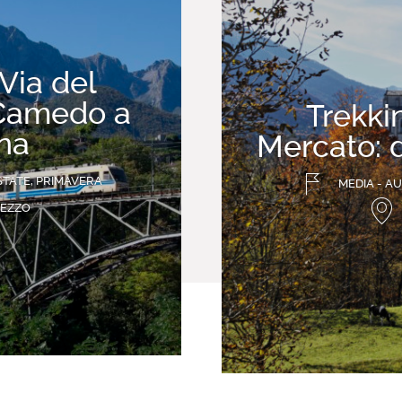
Via del
 Camedo a
Trekki
na
Mercato: 
STATE, PRIMAVERA
MEDIA - A
GEZZO