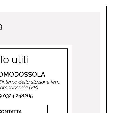
a
fo utili
 DOMODOSSOLA
Piazza Matteotti (all’interno della stazione ferroviaria)
omodossola (VB)
9 0324 248265
CONTATTA