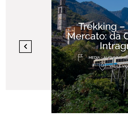
Trekking – 
Mercato: da
Intrag
MEDIA - AUTUNNO, E
VALLE VI