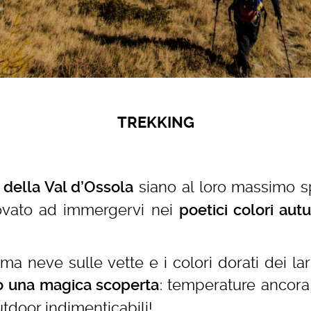
TREKKING
siano al loro massimo s
i della Val d’Ossola
rovato ad immergervi nei
poetici colori aut
 neve sulle vette e i colori dorati dei laric
: temperature ancora p
no una magica scoperta
utdoor indimenticabili!