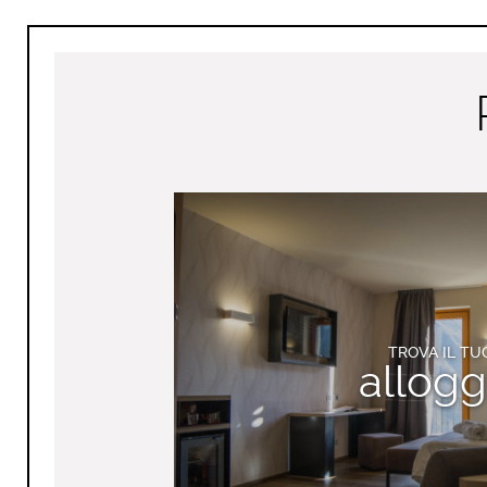
TROVA IL TU
allogg