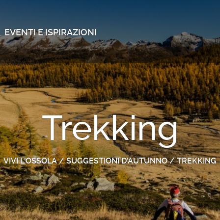
EVENTI E ISPIRAZIONI
Trekking
VIVI L’OSSOLA
/
SUGGESTIONI D’AUTUNNO
/
TREKKING