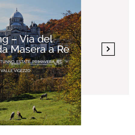
ng – Via del
da Masera a Re
UTUNNO, ESTATE, PRIMAVERA
VALLE VIGEZZO