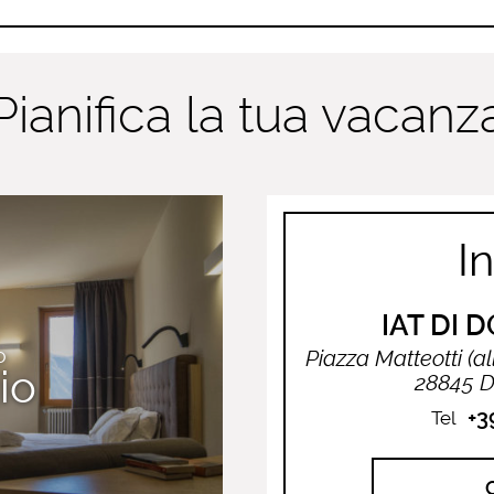
Pianifica la tua vacanz
In
IAT DI
O
io
28845 D
+3
Tel