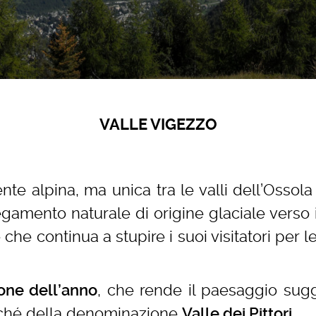
VALLE VIGEZZO
nte alpina, ma unica tra le valli dell’Ossola
egamento naturale di origine glaciale verso i
 che continua a stupire i suoi visitatori per l
, che rende il paesaggio sugg
ione dell’anno
perché della denominazione
.
Valle dei Pittori