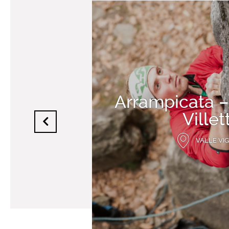
Arrampicata – 
Villet
VALLE VI