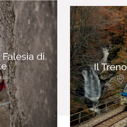
Falesia di
te
Il Tren
GEZZO