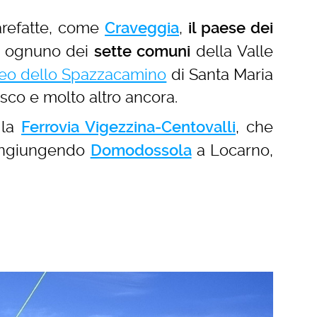
arefatte, come
,
Craveggia
il paese dei
 In ognuno dei
della Valle
sette comuni
eo dello Spazzacamino
di Santa Maria
sco e molto altro ancora.
 la
, che
Ferrovia Vigezzina-Centovalli
 congiungendo
a Locarno,
Domodossola