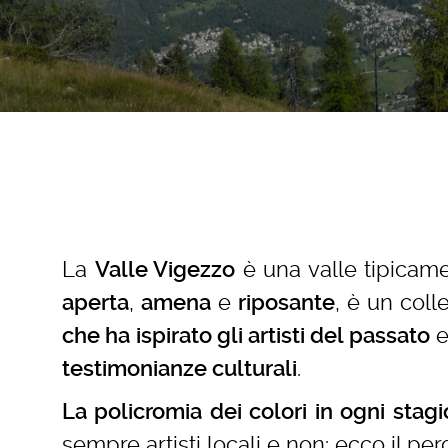
La
è una valle tipicame
Valle Vigezzo
,
e
, è un coll
aperta
amena
riposante
e
che ha ispirato gli artisti del passato
.
testimonianze culturali
La policromia dei colori in ogni stag
sempre artisti locali e non: ecco il 