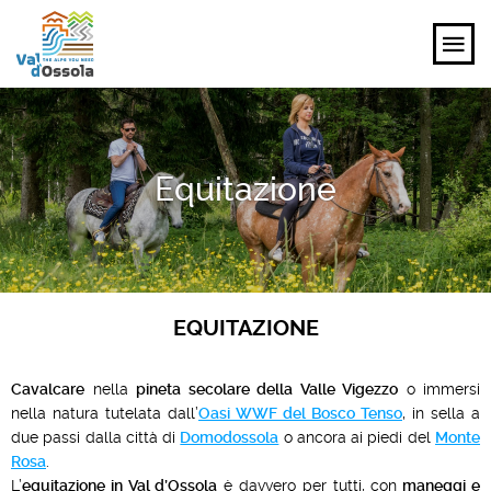
SCOPRI
Equitazione
VIVI
PIANIFICA
EVENTI E ISPIRAZIONI
EQUITAZIONE
IT
Cavalcare
nella
pineta secolare della Valle Vigezzo
o immersi
nella natura tutelata dall’
Oasi WWF del Bosco Tenso
, in sella a
due passi dalla città di
Domodossola
o ancora ai piedi del
Monte
Rosa
.
L’
equitazione in Val d’Ossola
è davvero per tutti, con
maneggi e