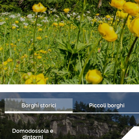
Borghi storici
Piccoli borghi
Domodossola e
dintorni