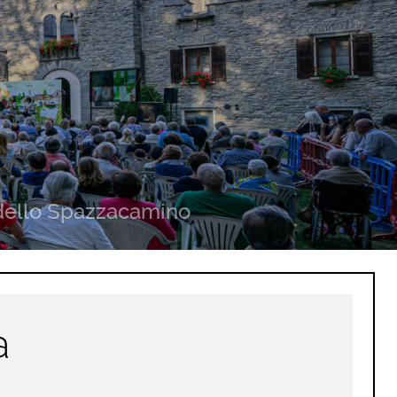
dello Spazzacamino
a