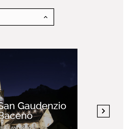
 San Gaudenzio
 Baceno
VALLE ANTIGORIO