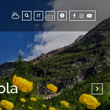
IT
ola