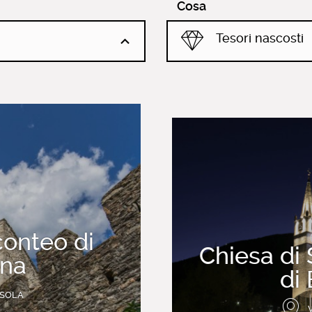
Cosa
Tesori nascosti
conteo di
Chiesa di
na
di
SSOLA