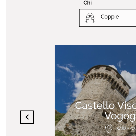
Chi
Coppie
Castello Vis
Vogog
BASSA O