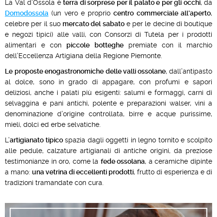
La Val d’Ossola è
terra di sorprese per il palato e per gli occhi
, da
Domodossola
(un vero e proprio
centro commerciale all’aperto
,
celebre per il suo
mercato del sabato
e per le decine di boutique
e negozi tipici) alle valli, con Consorzi di Tutela per i prodotti
alimentari e con
piccole botteghe
premiate con il marchio
dell’Eccellenza Artigiana della Regione Piemonte.
Le
proposte enogastronomiche delle valli ossolane
, dall’antipasto
al dolce, sono in grado di appagare, con profumi e sapori
deliziosi, anche i palati più esigenti: salumi e formaggi, carni di
selvaggina e pani antichi, polente e preparazioni walser, vini a
denominazione d’origine controllata, birre e acque purissime,
mieli, dolci ed erbe selvatiche.
L’
artigianato tipico
spazia dagli oggetti in legno tornito e scolpito
alle pedule, calzature artigianali di antiche origini, da preziose
testimonianze in oro, come la
fede ossolana
, a ceramiche dipinte
a mano:
una vetrina di eccellenti prodotti
, frutto di esperienza e di
tradizioni tramandate con cura.