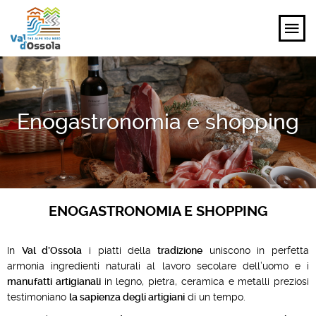
SCOPRI
Enogastronomia e shopping
VIVI
PIANIFICA
EVENTI E ISPIRAZIONI
ENOGASTRONOMIA E SHOPPING
IT
In
Val d’Ossola
i piatti della
tradizione
uniscono in perfetta
armonia ingredienti naturali al lavoro secolare dell’uomo e i
manufatti artigianali
in legno, pietra, ceramica e metalli preziosi
testimoniano
la sapienza degli artigiani
di un tempo.