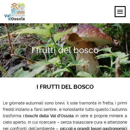
SCOPRI
I frutti del bosco
VIVI
PIANIFICA
EVENTI E ISPIRAZIONI
I FRUTTI DEL BOSCO
IT
Le giornate autunnali sono brevi, il sole tramonta in fretta, i primi
freddi iniziano a farsi sentire… e nonostante tutto questo l’autunno
trasforma
i boschi della Val d’Ossola
in vere e proprie miniere a
cielo aperto, in cui ricercare – senza tralasciare cura e attenzione
nei confronti dell’ambiente –
piccoli e grandi tesori gastronomici