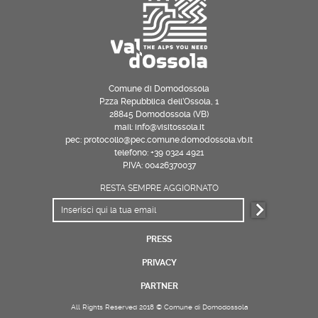
Comune di Domodossola
P.zza Repubblica dell’Ossola, 1
28845 Domodossola (VB)
mail: info@visitossola.it
pec: protocollo@pec.comune.domodossola.vb.it
telefono: +39 0324 4921
P.IVA: 00426370037
RESTA SEMPRE AGGIORNATO
PRESS
PRIVACY
PARTNER
All Rights Reserved 2018 © Comune di Domodossola