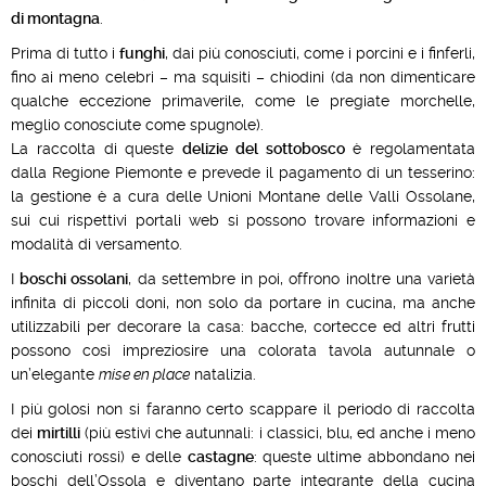
di montagna
.
Prima di tutto i
funghi
, dai più conosciuti, come i porcini e i finferli,
fino ai meno celebri – ma squisiti – chiodini (da non dimenticare
qualche eccezione primaverile, come le pregiate morchelle,
meglio conosciute come spugnole).
La raccolta di queste
delizie del sottobosco
è regolamentata
dalla Regione Piemonte e prevede il pagamento di un tesserino:
la gestione è a cura delle Unioni Montane delle Valli Ossolane,
sui cui rispettivi portali web si possono trovare informazioni e
modalità di versamento.
I
boschi ossolani
, da settembre in poi, offrono inoltre una varietà
infinita di piccoli doni, non solo da portare in cucina, ma anche
utilizzabili per decorare la casa: bacche, cortecce ed altri frutti
possono così impreziosire una colorata tavola autunnale o
un’elegante
mise en place
natalizia.
I più golosi non si faranno certo scappare il periodo di raccolta
dei
mirtilli
(più estivi che autunnali: i classici, blu, ed anche i meno
conosciuti rossi) e delle
castagne
: queste ultime abbondano nei
boschi dell’Ossola e diventano parte integrante della cucina