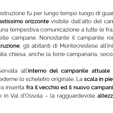
ostruzione fu per lungo tempo luogo di guar
visibile dall’alto del ca
astissimo orizzonte
na tempestiva comunicazione a tutte le fraz
elle campane. Nonostante il campanile r
, gli abitanti di Montecrestese all’in
truzione
alla chiesa, anche la torre campanaria, sec
rvata all’
interno del campanile attuale
ederne lo scheletro originale. La
scala in pie
va inserita
fra il vecchio ed il nuovo campan
te in Val d’Ossola – la ragguardevole
altezz