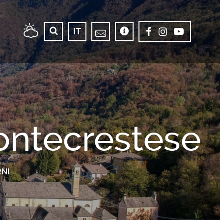
IT
ontecrestese
NI