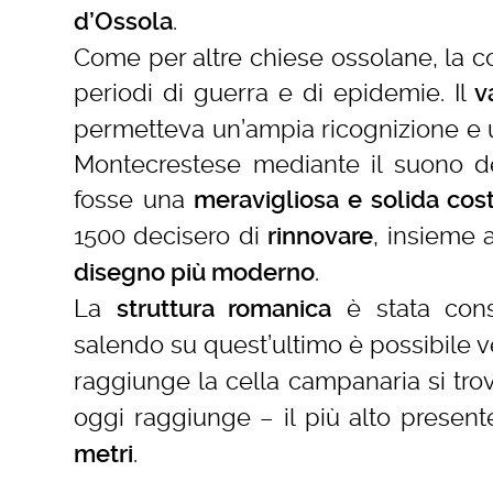
.
d’Ossola
Come per altre chiese ossolane, la c
periodi di guerra e di epidemie. Il
v
permetteva un’ampia ricognizione e u
Montecrestese mediante il suono d
fosse una
meravigliosa e solida cos
1500 decisero di
, insieme 
rinnovare
.
disegno più moderno
La
è stata conse
struttura romanica
salendo su quest’ultimo è possibile v
raggiunge la cella campanaria si tro
oggi raggiunge – il più alto presen
.
metri