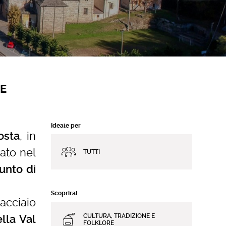
E
Ideale per
, in
osta
cato nel
TUTTI
unto di
Scoprirai
iacciaio
CULTURA, TRADIZIONE E
lla Val
FOLKLORE