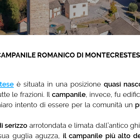
CAMPANILE ROMANICO DI MONTECRESTES
è situata in una posizione
tese
quasi nasc
te le frazioni. Il
, invece, fu edifi
campanile
chiaro intento di essere per la comunità un
p
arrotondata e limata dall’antico gh
di serizzo
sua guglia aguzza,
il campanile più alto de