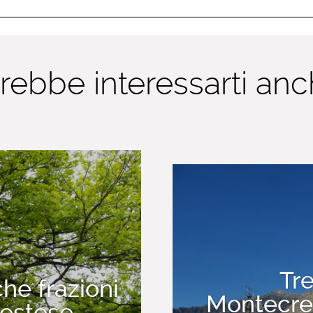
rebbe interessarti anch
Tr
che frazioni
Montecres
restese