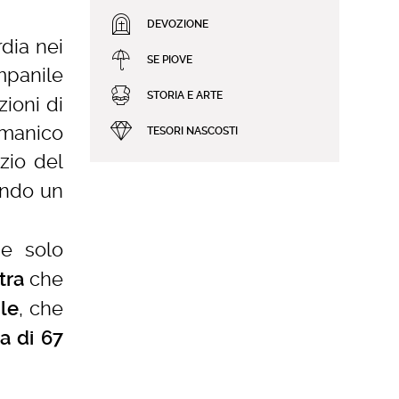
DEVOZIONE
dia nei
SE PIOVE
mpanile
STORIA E ARTE
ioni di
omanico
TESORI NASCOSTI
izio del
ondo un
e solo
che
tra
, che
ile
a di 67