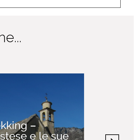
e...
ekking –
tese e le sue