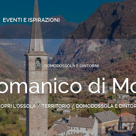
EVENTI E ISPIRAZIONI
DOMODOSSOLA E DINTORNI
omanico di M
OPRI L’OSSOLA
/
TERRITORIO
/
DOMODOSSOLA E DINTOR