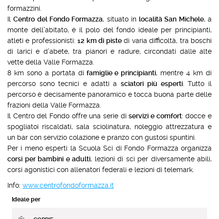
formazzini.
Il
Centro del Fondo Formazza
, situato in
località San Michele
, a
monte dell’abitato, è il polo del fondo ideale per principianti,
atleti e professionisti:
12 km di piste
di varia difficoltà, tra boschi
di larici e d’abete, tra pianori e radure, circondati dalle alte
vette della Valle Formazza.
8 km sono a portata di
famiglie e principianti
, mentre 4 km di
percorso sono tecnici e adatti a
sciatori più esperti
. Tutto il
percorso è decisamente panoramico e tocca buona parte delle
frazioni della Valle Formazza.
Il Centro del Fondo offre una serie di
servizi e comfort
: docce e
spogliatoi riscaldati, sala sciolinatura, noleggio attrezzatura e
un bar con servizio colazione e pranzo con gustosi spuntini.
Per i meno esperti la Scuola Sci di Fondo Formazza organizza
corsi per bambini e adulti
, lezioni di sci per diversamente abili,
corsi agonistici con allenatori federali e lezioni di telemark.
Info:
www.centrofondoformazza.it
Ideale per