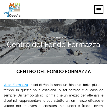
SCOPRI
VALLE FORMAZZA
VIVI
Centro del Fondo Formazza
PIANIFICA
EVENTI E ISPIRAZIONI
CENTRO DEL FONDO FORMAZZA
IT
Valle Formazza
e
sci di fondo
sono un
binomio forte
più del
tempo: in questa valle ossolana lo sci nordico è di casa da
sempre. Un tempo gli sci, prima che un mezzo per allenarsi e
divertirsi, rappresentavano soprattutto un un mezzo efficace e
veloce per muoversi e spostarsi nei lunghi e freddi inverni