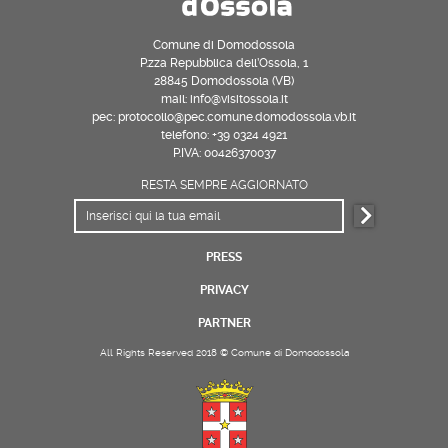
Comune di Domodossola
P.zza Repubblica dell’Ossola, 1
28845 Domodossola (VB)
mail: info@visitossola.it
pec: protocollo@pec.comune.domodossola.vb.it
telefono: +39 0324 4921
P.IVA: 00426370037
RESTA SEMPRE AGGIORNATO
PRESS
PRIVACY
PARTNER
All Rights Reserved 2018 © Comune di Domodossola