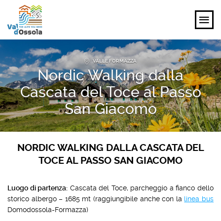
VALLE FORMAZZA
SCOPRI
Nordic Walking dalla
VIVI
Cascata del Toce al Passo
San Giacomo
PIANIFICA
EVENTI E ISPIRAZIONI
NORDIC WALKING DALLA CASCATA DEL
TOCE AL PASSO SAN GIACOMO
IT
Luogo di partenza:
Cascata del Toce, parcheggio a fianco dello
storico albergo – 1685 mt (raggiungibile anche con la
linea bus
Domodossola-Formazza)