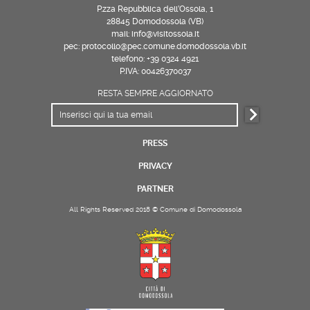
P.zza Repubblica dell’Ossola, 1
28845 Domodossola (VB)
mail: info@visitossola.it
pec: protocollo@pec.comune.domodossola.vb.it
telefono: +39 0324 4921
P.IVA: 00426370037
RESTA SEMPRE AGGIORNATO
PRESS
PRIVACY
PARTNER
All Rights Reserved 2018 © Comune di Domodossola