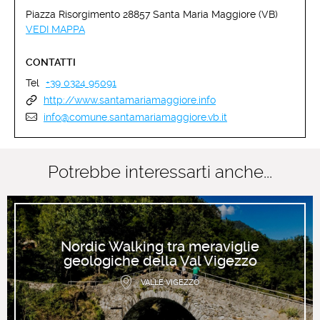
Piazza Risorgimento 28857 Santa Maria Maggiore (VB)
VEDI MAPPA
CONTATTI
Tel
+39 0324 95091
http://www.santamariamaggiore.info
info@comune.santamariamaggiore.vb.it
Potrebbe interessarti anche...
Nordic Walking tra meraviglie
geologiche della Val Vigezzo
VALLE VIGEZZO