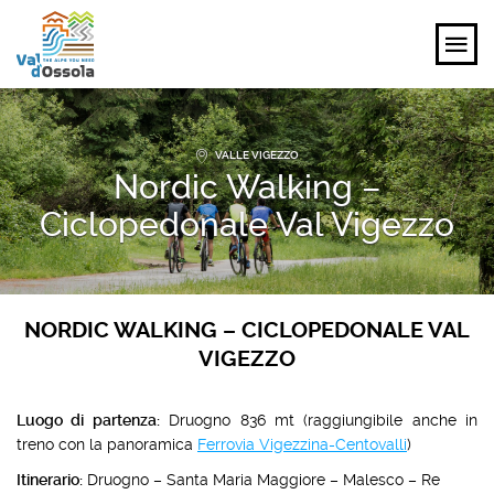
SCOPRI
VALLE VIGEZZO
Nordic Walking –
VIVI
Ciclopedonale Val Vigezzo
PIANIFICA
EVENTI E ISPIRAZIONI
NORDIC WALKING – CICLOPEDONALE VAL
VIGEZZO
IT
Luogo di partenza:
Druogno 836 mt (raggiungibile anche in
treno con la panoramica
Ferrovia Vigezzina-Centovalli
)
Itinerario:
Druogno – Santa Maria Maggiore – Malesco – Re