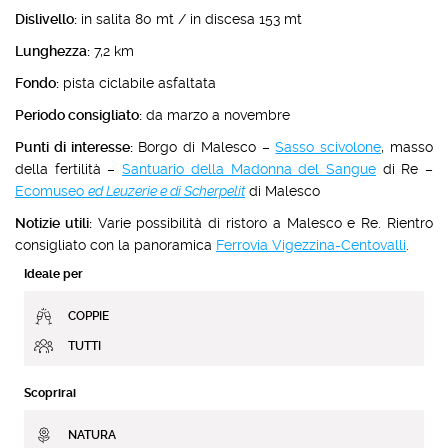
Dislivello:
in salita 80 mt / in discesa 153 mt
Lunghezza:
7,2 km
Fondo:
pista ciclabile asfaltata
Periodo consigliato:
da marzo a novembre
Punti di interesse:
Borgo di Malesco –
Sasso scivolone
, masso
della fertilità –
Santuario della Madonna del Sangue
di Re –
Ecomuseo
ed Leuzerie e di Scherpelit
di Malesco
Notizie utili:
Varie possibilità di ristoro a Malesco e Re. Rientro
consigliato con la panoramica
Ferrovia Vigezzina-Centovalli
.
Ideale per
COPPIE
TUTTI
Scoprirai
NATURA