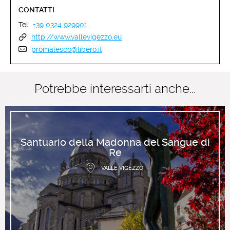
CONTATTI
Tel
+39 0324 929901
http://www.vallevigezzo.eu
promalesco@libero.it
Potrebbe interessarti anche...
Santuario della Madonna del Sangue di
Re
VALLE VIGEZZO