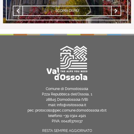
SCOPRI DI PIÙ
Comune di Domodossola
P.zza Repubblica dell’Ossola, 1
28845 Domodossola (VB)
mail: info@visitossola.it
pec: protocollo@pec.comune.domodossola.vb.it
telefono: +39 0324 4921
P.IVA: 00426370037
RESTA SEMPRE AGGIORNATO