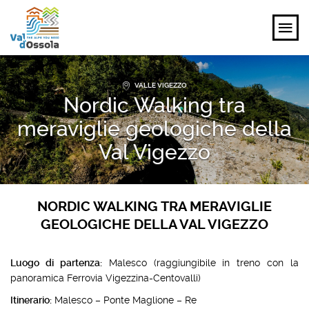
VALLE VIGEZZO
SCOPRI
Nordic Walking tra
VIVI
meraviglie geologiche della
Val Vigezzo
PIANIFICA
EVENTI E ISPIRAZIONI
NORDIC WALKING TRA MERAVIGLIE
GEOLOGICHE DELLA VAL VIGEZZO
IT
Luogo di partenza:
Malesco (raggiungibile in treno con la
panoramica Ferrovia Vigezzina-Centovalli)
Itinerario:
Malesco – Ponte Maglione – Re