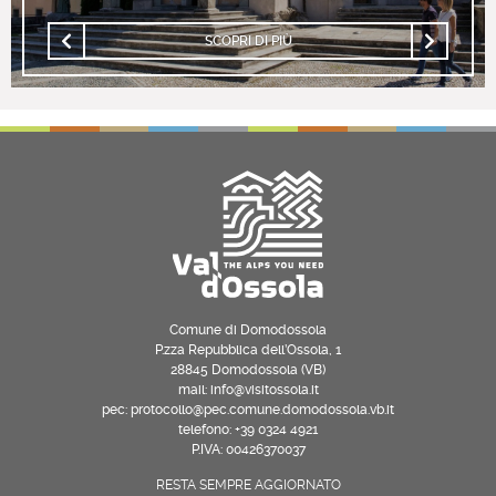
SCOPRI DI PIÙ
Comune di Domodossola
P.zza Repubblica dell’Ossola, 1
28845 Domodossola (VB)
mail: info@visitossola.it
pec: protocollo@pec.comune.domodossola.vb.it
telefono: +39 0324 4921
P.IVA: 00426370037
RESTA SEMPRE AGGIORNATO