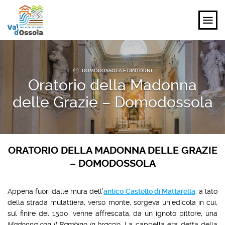
SCOPRI
DOMODOSSOLA E DINTORNI
Oratorio della Madonna
VIVI
delle Grazie – Domodossola
PIANIFICA
EVENTI E ISPIRAZIONI
ORATORIO DELLA MADONNA DELLE GRAZIE
– DOMODOSSOLA
IT
Appena fuori dalle mura dell’
antico Castello di Mattarella
, a lato
della strada mulattiera, verso monte, sorgeva un’edicola in cui,
sul finire del 1500, venne affrescata, da un ignoto pittore, una
Madonna con il Bambino in braccio
. La cappella era detta della