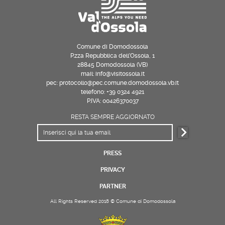
Comune di Domodossola
P.zza Repubblica dell’Ossola, 1
28845 Domodossola (VB)
mail: info@visitossola.it
pec: protocollo@pec.comune.domodossola.vb.it
telefono: +39 0324 4921
P.IVA: 00426370037
RESTA SEMPRE AGGIORNATO
PRESS
PRIVACY
PARTNER
All Rights Reserved 2018 © Comune di Domodossola