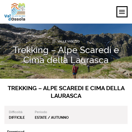
SCOPRI
VALLE VIGEZZO
Trekking – Alpe Scaredi e
VIVI
Cima della Laurasca
PIANIFICA
EVENTI E ISPIRAZIONI
TREKKING – ALPE SCAREDI E CIMA DELLA
LAURASCA
IT
Difficoltà
Periodo
DIFFICILE
ESTATE / AUTUNNO
Download