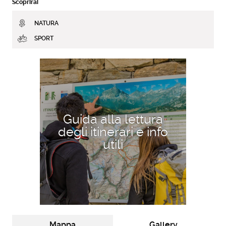
Scoprirai
NATURA
SPORT
SCOPRI DI PIÙ
Guida alla lettura
degli itinerari e info
utili
Mappa
Gallery