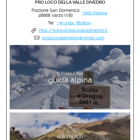
PRO LOCO DELLA VALLE DIVEDRO
Frazione San Domenico
Vedi mappa
28868 Varzo (VB)
Tel
+39 0324 780809
http://www.prolocovalledivedro.it
prolocovaldivedro@gmail.com
SCOPRI DI PIÙ
SCEGLI LA TUA
guida alpina
SCOPRI DI PIÙ
SCEGLI IL TUO