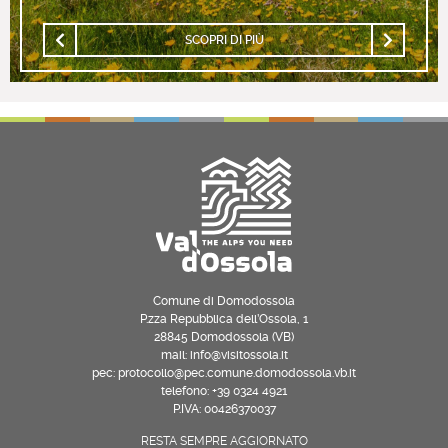
SCOPRI DI PIÙ
Comune di Domodossola
P.zza Repubblica dell’Ossola, 1
28845 Domodossola (VB)
mail: info@visitossola.it
pec: protocollo@pec.comune.domodossola.vb.it
telefono: +39 0324 4921
P.IVA: 00426370037
RESTA SEMPRE AGGIORNATO