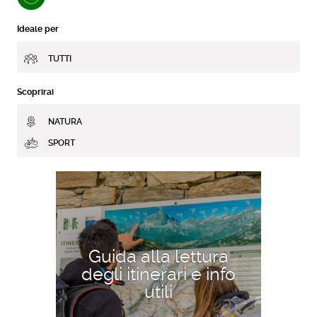
Ideale per
TUTTI
Scoprirai
NATURA
SPORT
SCOPRI DI PIÙ
Guida alla lettura
degli itinerari e info
utili