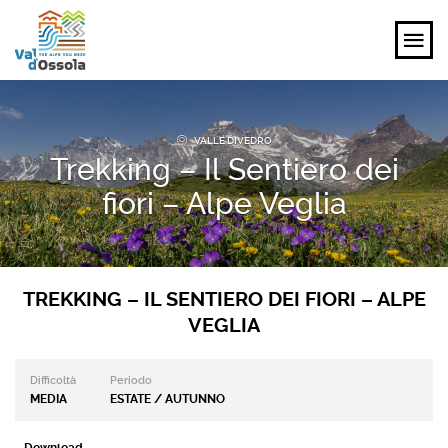
SCOPRI
VALLE DIVEDRO
Trekking – Il Sentiero dei
VIVI
fiori – Alpe Veglia
PIANIFICA
EVENTI E ISPIRAZIONI
TREKKING – IL SENTIERO DEI FIORI – ALPE
VEGLIA
IT
Difficoltà
Periodo
MEDIA
ESTATE / AUTUNNO
Download