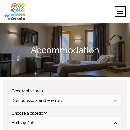
EXPLORE
Accommodation
FEEL
PLANNING YOUR TRIP
EVENTS AND INSPIRATIONS
Geographic area
EN
Domodossola and environs
Choose a category
Holiday flats